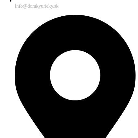
Info@domkyurieky.sk